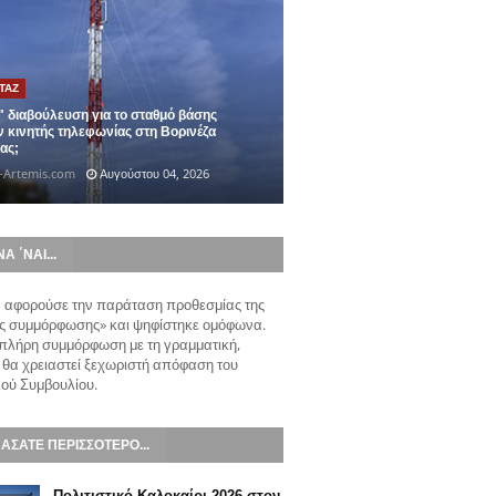
ΤΑΖ
" διαβούλευση για τo σταθμό βάσης
 κινητής τηλεφωνίας στη Βορινέζα
ας;
-Artemis.com
Αυγούστου 04, 2026
ΝΑ ΄ΝΑΙ...
α αφορούσε την παράταση προθεσμίας της
ς συμμόρφωσης» και ψηφίστηκε ομόφωνα.
 πλήρη συμμόρφωση με τη γραμματική,
 θα χρειαστεί ξεχωριστή απόφαση του
ού Συμβουλίου.
ΑΣΑΤΕ ΠΕΡΙΣΣΟΤΕΡΟ...
Πολιτιστικό Καλοκαίρι 2026 στον