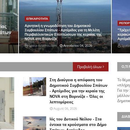
ΕΠΙΚΑΙΡΟΤΗΤΑ
ΡΕΠΟΡ
Αρνητική η γνωμοδότηση του Δημοτικού
ίας
Συμβουλίου Σπάτων - Αρτέμιδος για τη Μελέτη
"Τρέχει
πάτων
Περιβαλλοντικών Επιπτώσεων της κεραίας της
κεραιών
NOVA στη Βορινέζα
Αρτέμιδ
Spata-Artemis.com
Αυγούστου 04, 2026
Spata
Προβολή όλων
Ο,ΤΙ 
Το θέμ
Στη Διαύγεια η απόφαση του
«πλήρη
Δημοτικού Συμβουλίου Σπάτων
Για την
- Αρτέμιδος για την κεραία της
μάλλον
NOVA στη Βορινέζα – Όλες οι
Δημοτικ
λεπτομέρειες
August 06, 2026
ΔΙΑΒ
Ιός του Δυτικού Νείλου - Στα
έντεκα τα κρούσματα στο Δήμο