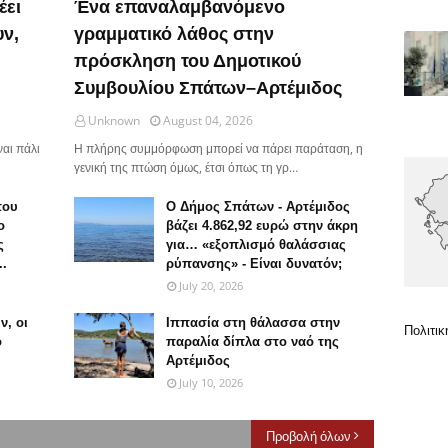
έει
Ένα επαναλαμβανόμενο
υν,
γραμματικό λάθος στην
πρόσκληση του Δημοτικού
Συμβουλίου Σπάτων–Αρτέμιδος
Unknown
August 04, 2026
ναι πάλι
Η πλήρης συμμόρφωση μπορεί να πάρει παράταση, η
γενική της πτώση όμως, έτσι όπως τη γρ…
που
Ο Δήμος Σπάτων - Αρτέμιδος
ο
βάζει 4.862,92 ευρώ στην άκρη
ς
για… «εξοπλισμό θαλάσσιας
..
ρύπανσης» - Είναι δυνατόν;
July 20, 2026
ν, οι
Ιππασία στη θάλασσα στην
Πολιτικ
ο
παραλία δίπλα στο ναό της
Αρτέμιδος
July 10, 2026
Προβολή όλων