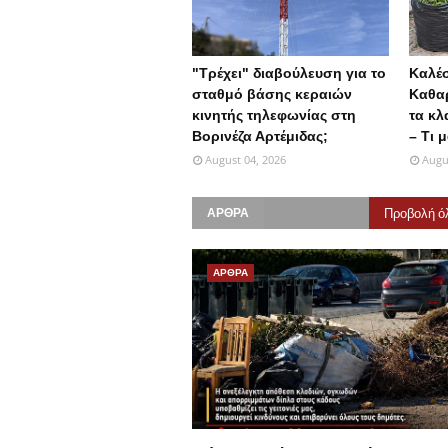
"Τρέχει" διαβούλευση για τo
Καλέ
σταθμό βάσης κεραιών
Καθαρ
κινητής τηλεφωνίας στη
τα κλ
Βορινέζα Αρτέμιδας;
– Τι 
August 04, 2026
Augu
Προβολή ό
ΑΡΘΡΑ
ΑΡΘΡΑ