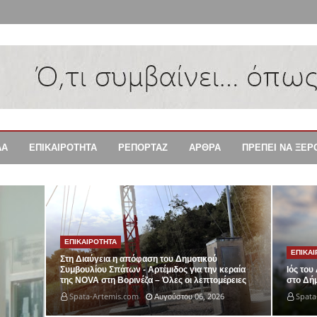
ΔΑ
ΕΠΙΚΑΙΡΟΤΗΤΑ
ΡΕΠΟΡΤΑΖ
ΑΡΘΡΑ
ΠΡΕΠΕΙ ΝΑ ΞΕΡ
ΕΠΙΚΑΙΡΟΤΗΤΑ
ΕΠΙΚΑ
Στη Διαύγεια η απόφαση του Δημοτικού
Συμβουλίου Σπάτων - Αρτέμιδος για την κεραία
Ιός του
της NOVA στη Βορινέζα – Όλες οι λεπτομέρειες
στο Δή
Spata-Artemis.com
Αυγούστου 06, 2026
Spata