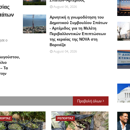
Σπάτων–Αρτέμιδος
σίας
August 06, 2026
Σπάτων
Αρνητική η γνωμοδότηση του
Δημοτικού Συμβουλίου Σπάτων
- Αρτέμιδος για τη Μελέτη
Περιβαλλοντικών Επιπτώσεων
της κεραίας της NOVA στη
ησε ο
Βορινέζα
August 04, 2026
 Αυγούστου,
ύλιο
– Τα
στην
Προβολή όλων
ΠΟΡΤΑΖ
ΡΕΠΟΡΤΑΖ