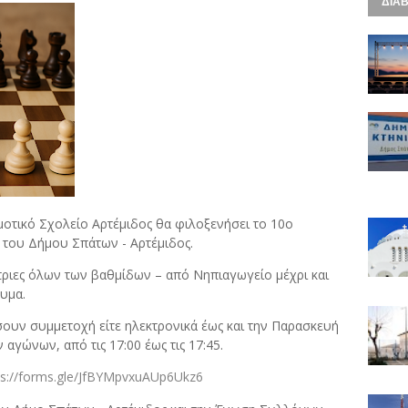
ΔΙΑΒ
μοτικό
Σχολείο
Αρτέμιδος
θα
φιλοξενήσει
το
10ο
ύ
του
Δήμου
Σπάτων -
Αρτέμιδος.
τριες
όλων
των
βαθμίδων –
από
Νηπιαγωγείο
μέχρι
και
υμα.
σουν
συμμετοχή
είτε
ηλεκτρονικά
έως
και
την
Παρασκευή
ν
αγώνων,
από
τις
17:
00
έως
τις
17:
45.
s://
forms.
gle/
JfBYMpvxuAUp6Ukz6