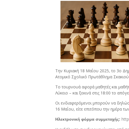
Την
Κυριακή
18
Μαΐου
2025,
το
3ο
Δη
Ατομικό
Σχολικό
Πρωτάθλημα
Σκακιο
Το
τουρνουά
αφορά
μαθητές
και
μαθή
Λύκειο –
και
ξεκινά
στις
18:
00
το
απόγε
Οι
ενδιαφερόμενοι
μπορούν
να
δηλώ
16
Μαΐου,
είτε
επιτόπου
την
ημέρα
τω
http
Ηλεκτρονική
φόρμα
συμμετοχής: