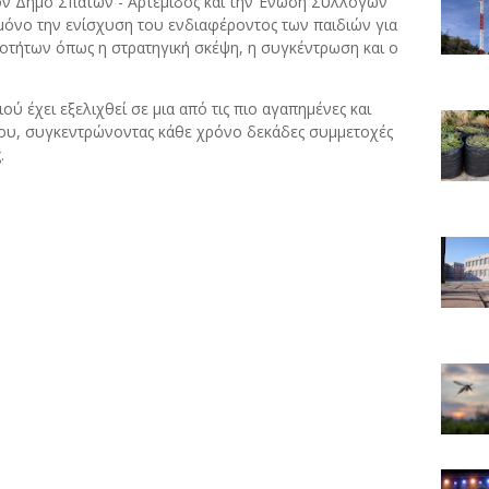
ον
Δήμο
Σπάτων -
Αρτέμιδος
και
την
Ένωση
Συλλόγων
μόνο
την
ενίσχυση
του
ενδιαφέροντος
των
παιδιών
για
ιοτήτων
όπως
η
στρατηγική
σκέψη,
η
συγκέντρωση
και
ο
ιού έχει
εξελιχθεί
σε
μια
από
τις
πιο
αγαπημένες
και
ου,
συγκεντρώνοντας
κάθε
χρόνο
δεκάδες
συμμετοχές
.