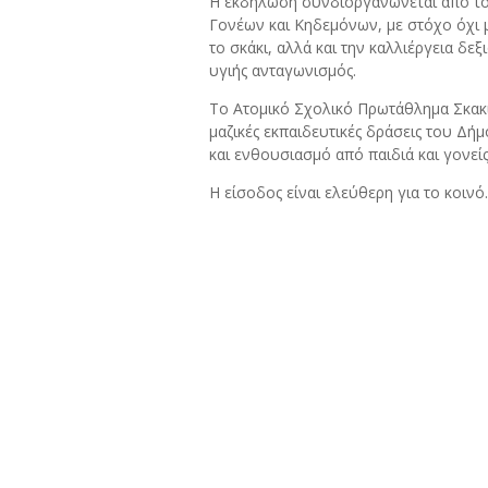
Η
εκδήλωση
συνδιοργανώνεται
από
τ
Γονέων και
Κηδεμόνων,
με
στόχο
όχι
το
σκάκι,
αλλά
και
την
καλλιέργεια
δεξ
υγιής
ανταγωνισμός.
Το
Ατομικό
Σχολικό
Πρωτάθλημα
Σκακ
μαζικές
εκπαιδευτικές
δράσεις
του
Δήμ
και
ενθουσιασμό
από
παιδιά
και
γονείς
Η
είσοδος
είναι
ελεύθερη
για
το
κοινό.