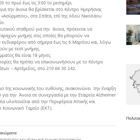
0 το πρωί έως τις 3:00 το μεσημέρι.
ια την άνοια θα βρίσκεται στο Κέντρο Ημερήσιας
 «Ασύρματος», στα Σπάτα, επί της οδού Νικολάου
ίο.
ευτικού σταθμού για την
άνοια, πρόκειται να
αραχών μνήμης στις οποίες θα μπορούν να
ενδιαφέρον από σήμερα έως τις 6 Μαρτίου και, λόγω
ύν με τεστ μνήμης.
ματος θα είναι 18 μήνες.
ορίες θα πρέπει να επικοινωνήσουν με το Κέντρο
των – Αρτέμιδος, στο 210 66 30 242.
ιο της κοινωνικής του ευθύνης, ανακοινώνει
την έναρξη
 για την
Άνοια σε συνεργασία με την Εταιρεία Alzheimer
ία υλοποιείται από την Περιφέρεια Αττικής και
 Κοινωνικό Ταμείο (ΕΚΤ).
Πολιτι
καιώματα
 παρόντος κειμένου και των φωτογραφιών.