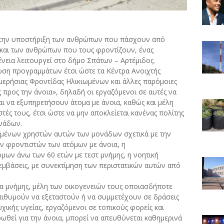
ι την υποστήριξη των ανθρώπων που πάσχουν από
ς και των ανθρώπων που τους φροντίζουν, ένας
νεια λειτουργεί στο δήμο Σπάτων – Αρτέμιδος.
ση προγραμμάτων έτσι ώστε τα Κέντρα Ανοιχτής
μερήσιας Φροντίδας Ηλικιωμένων και άλλες παρόμοιες
 προς την άνοια», δηλαδή οι εργαζόμενοι σε αυτές να
και να εξυπηρετήσουν άτομα με άνοια, καθώς και μέλη
τές τους, έτσι ώστε να μην αποκλείεται κανένας πολίτης
ονάδων.
ωμένων χρηστών αυτών των μονάδων σχετικά με την
ων φροντιστών των ατόμων με άνοια, η
ων άνω των 60 ετών με τεστ μνήμης, η νοητική
μβάσεις, με συνεκτίμηση των περιστατικών αυτών από
α μνήμης, μέλη των οικογενειών τους οποιασδήποτε
επιθυμούν να εξεταστούν ή να συμμετέχουν σε δράσεις
χικής υγείας, εργαζόμενοι σε τοπικούς φορείς και
ωθεί για την άνοια, μπορεί να απευθύνεται καθημερινά