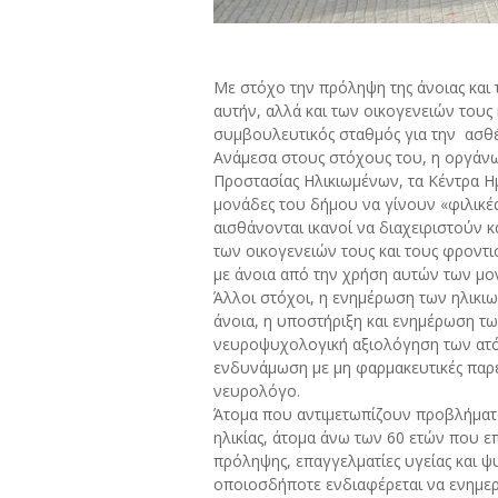
Με στόχο την πρόληψη της άνοιας κα
αυτήν, αλλά και των οικογενειών του
συμβουλευτικός σταθμός για την
ασθέ
Ανάμεσα στους στόχους του, η οργάνω
Προστασίας Ηλικιωμένων, τα Κέντρα Η
μονάδες του δήμου να γίνουν «φιλικές
αισθάνονται ικανοί να διαχειριστούν 
των οικογενειών τους και τους φροντισ
με άνοια από την χρήση αυτών των μ
Άλλοι στόχοι, η ενημέρωση των ηλικι
άνοια, η υποστήριξη και ενημέρωση τ
νευροψυχολογική αξιολόγηση των ατόμ
ενδυνάμωση με μη φαρμακευτικές παρε
νευρολόγο.
Άτομα που αντιμετωπίζουν προβλήματ
ηλικίας, άτομα άνω των 60 ετών που 
πρόληψης, επαγγελματίες υγείας και ψυ
οποιοσδήποτε ενδιαφέρεται να ενημερ