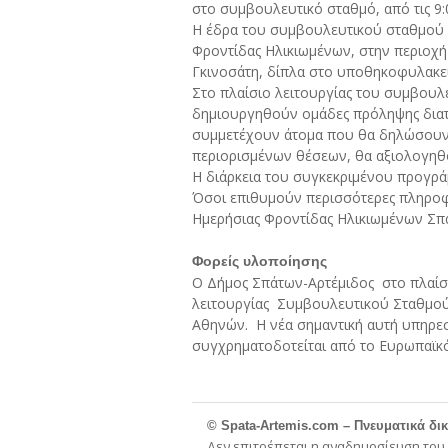
στο συμβουλευτικό σταθμό, από τις 9:0
Η έδρα του συμβουλευτικού σταθμού γ
Φροντίδας Ηλικιωμένων, στην περιοχή
Γκινοσάτη, δίπλα στο υποθηκοφυλακε
Στο πλαίσιο λειτουργίας του συμβουλ
δημιουργηθούν ομάδες πρόληψης διατ
συμμετέχουν άτομα που θα δηλώσουν 
περιορισμένων θέσεων, θα αξιολογηθο
Η διάρκεια του συγκεκριμένου προγράμ
Όσοι επιθυμούν περισσότερες πληροφ
Ημερήσιας Φροντίδας Ηλικιωμένων Σπά
Φορείς υλοποίησης
Ο Δήμος Σπάτων-Αρτέμιδος
στο πλαίσ
λειτουργίας
Συμβουλευτικού Σταθμού
Αθηνών.
Η νέα σημαντική αυτή υπηρεσ
συγχρηματοδοτείται από το Ευρωπαϊκό
© Spata-Artemis.com – Πνευματικά δι
Δεν επιτρέπεται η αναδημοσίευση του